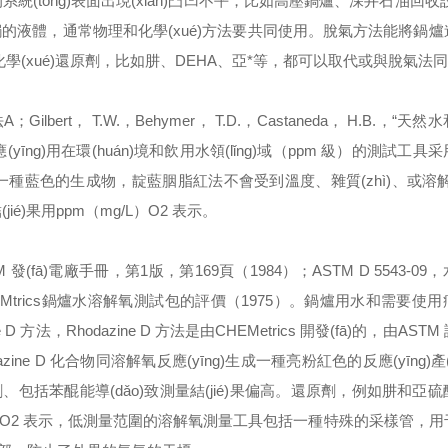
(tǒng)表面出現(xiàn)凸凹不平，比如高壓鍋爐、深井石油回收設(
接觸的液體，通常物理和化學(xué)方法要共同使用。脫氣方法能將鍋
量級。化學(xué)還原劑，比如肼、DEHA、亞*等，都可以取代或與脫氣法
lbert， T.W.，Behymer， T.D.，Castaneda， H.B.，“天
應(yīng)用在環(huán)境和飲用水領(lǐng)域（ppm 級）的測試工
)生一種藍色的生成物，靛藍胭脂紅法不會受到溫度、雜質(zhì)、或溶
é)果用ppm（mg/L）O2 表示。
TM 發(fā)電廠手冊，第1版，第169頁（1984）；ASTM D 5543-0
HEMtrics鍋爐水溶解氧測試包的評價（1975）。
鍋爐用水和需要使用
e D 方法，Rhodazine D 方法是由CHEMetrics 開發(fā)的，由AS
e D 化合物同溶解氧反應(yīng)生成一種亮粉紅色的反應(yīng)產(
、包括苯醌能導(dǎo)致測量結(jié)果偏高。還原劑，例如肼和亞
（μg/L）O2 表示，低測量范圍的溶解氧測量工具包括一種特殊的采樣管，