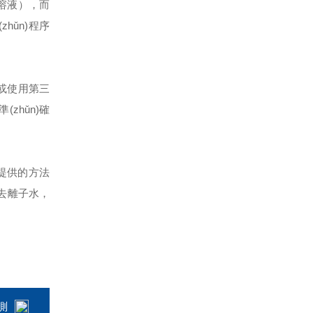
亞*溶液），而
zhǔn)程序
果或使用第三
(zhǔn)確
廠家提供的方法
水或去離子水，
測