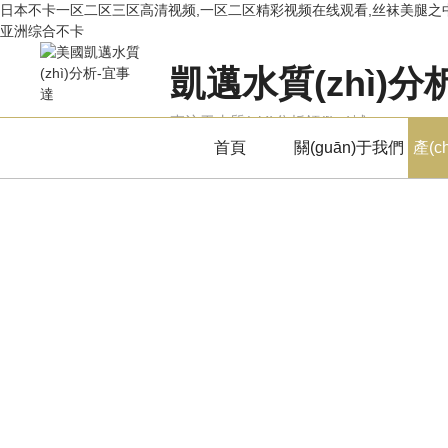
日本不卡一区二区三区高清视频,一区二区精彩视频在线观看,丝袜美腿之中
亚洲综合不卡
凱邁水質(zhì)分
專注于水質(zhì)分析領(lǐng)域
首頁
關(guān)于我們
產(c
產(chǎn)品中心
PRODUCTS CENTER