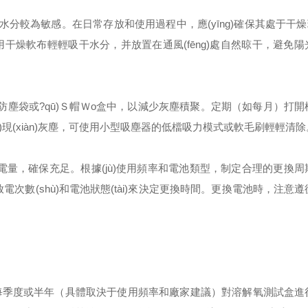
分較為敏感。在日常存放和使用過程中，應(yīng)確保其處于干燥環(
立即用干燥軟布輕輕吸干水分，并放置在通風(fēng)處自然晾干，避免
在防塵袋或?qū)Ｓ帽Ｗo盒中，以減少灰塵積聚。定期（如每月）打
ā)現(xiàn)灰塵，可使用小型吸塵器的低檔吸力模式或軟毛刷輕輕清
池電量，確保充足。根據(jù)使用頻率和電池類型，制定合理的更換
電次數(shù)和電池狀態(tài)來決定更換時間。更換電池時，注意
確性，建議每季度或半年（具體取決于使用頻率和廠家建議）對溶解氧測試盒