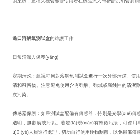
的采樣，這種采樣管能使使用者在樣品流入時折斷試劑管的頂
進口溶解氧測試盒
的維護工作
日常清潔與保養(yǎng)
定期清洗：建議每周對溶解氧測試盒進行一次外部清潔。使
漬和殘留物。注意避免使用含有強酸、強堿或腐蝕性的清潔劑，
次污染。
傳感器保護：如果測試盒配備有傳感器，特別是光學(xué)
透明，無劃痕或污垢。若發(fā)現(xiàn)有輕微污漬，可使
ū)I(yè)人員進行處理，切勿自行使用硬物刮擦，以免損傷