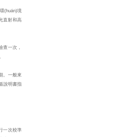
huán)境
陽光直射和高
開檢查一次，
除。
周期。一般來
遵循說明書指
進行一次校準