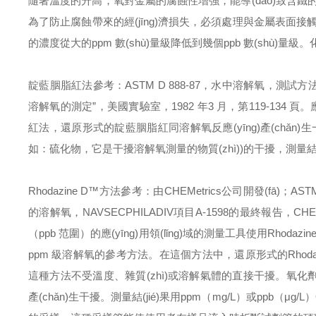
隨著溫度的升高，氧對金屬的腐蝕性增強，能導(dǎo)致含鐵的系統
為了防止腐蝕帶來的經(jīng)濟損失，必須處理與金屬表面
的濃度從大的ppm 數(shù)量級降低到幾個ppb 數(shù)
靛藍胭脂紅法
參考：ASTM D 888-87，水中溶解氧，測試方法A；Gi
溶解氧的測定”，美國實驗室，1982 年3 月，第119-134 頁。
紅法，還原形式的靛藍胭脂紅同溶解氧反應(yīng)產(chǎn
如：硫化物，它是干擾溶解氧測量的物質(zhì))的干擾，測量結(ji
Rhodazine D™方法
參考：由CHEMetrics公司開發(fā)；AS
的溶解氧，NAVSECPHILADIV項目A-1598的最終報告，C
（ppb 范圍）的應(yīng)用領(lǐng)域的測量工具使用Rhodazin
ppm 級溶解氧的參考方法。在這個方法中，還原形式的Rhodazin
這種方法不受溫度、雜質(zhì)或溶解氣體的直接干擾。氧化劑
產(chǎn)生干擾。
測量結(jié)果用ppm（mg/L）或ppb