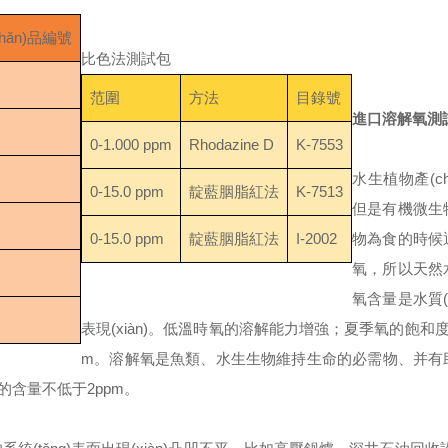
hǎn)品編號
比色法測試包
范圍
方法
目錄號
進口溶解氧測
0-1.000 ppm
Rhodazine D
K-7553
水生植物產(ch
0-15.0 ppm
靛藍胭脂紅法
K-7513
但是有機微生
0-15.0 ppm
靛藍胭脂紅法
I-2002
物為食的時候
氧，所以天然
氧含量是水質(z
表現(xiàn)。低溫時氧的溶解能力增強；夏季氧的飽和度
m。溶解氧是魚類、水生生物維持生命的必需物、并有
含量不低于2ppm。