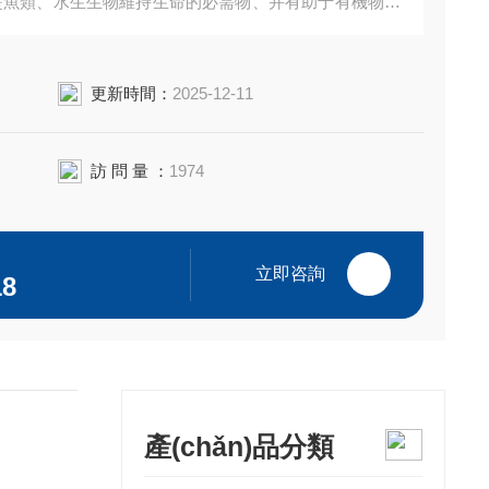
氧是魚類、水生生物維持生命的必需物、并有助于有機物的
必須要保證溶解氧的含量不低于2ppm。
更新時間：
2025-12-11
訪 問 量 ：
1974
立即咨詢
18
產(chǎn)品分類