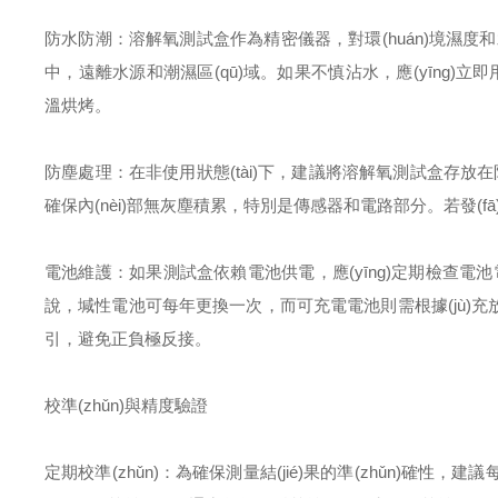
防水防潮：溶解氧測試盒作為精密儀器，對環(huán)境濕度和水
中，遠離水源和潮濕區(qū)域。如果不慎沾水，應(yīng)
溫烘烤。
防塵處理：在非使用狀態(tài)下，建議將溶解氧測試盒存放
確保內(nèi)部無灰塵積累，特別是傳感器和電路部分。若發(f
電池維護：如果測試盒依賴電池供電，應(yīng)定期檢查電
說，堿性電池可每年更換一次，而可充電電池則需根據(jù)充放
引，避免正負極反接。
校準(zhǔn)與精度驗證
定期校準(zhǔn)：為確保測量結(jié)果的準(zhǔn)