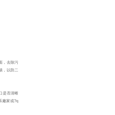
面，去除污
漬，以防二
口是否清晰
系廠家或?q