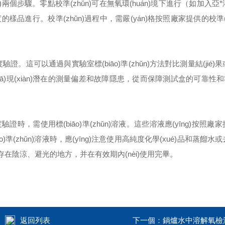
zhǔn)兩個步驟。零點校準(zhǔn)可在無氧環(huán)境下進行（如加入
濃度的樣品進行。校準(zhǔn)過程中，需嚴(yán)格按照廠家提供的校準(
驗證。這可以通過與實驗室標(biāo)準(zhǔn)方法對比測量結(jié)
發(fā)現(xiàn)潛在的測量偏差和故障隱患，從而保障測試盒的可靠性和準
精度驗證時，需使用標(biāo)準(zhǔn)溶液。這些溶液應(yīng)按照
o)準(zhǔn)溶液時，應(yīng)注意使用高純度化學(xué)品和蒸餾
īng)儲存在陰涼、避光的地方，并在有效期內(nèi)使用完畢。
返回列表
下一個：
鍋爐水中溶解氧檢