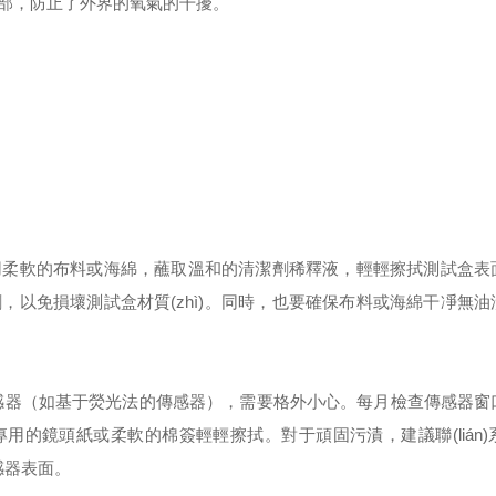
部，防止了外界的氧氣的干擾。
用柔軟的布料或海綿，蘸取溫和的清潔劑稀釋液，輕輕擦拭測試盒表
以免損壞測試盒材質(zhì)。同時，也要確保布料或海綿干凈無油
傳感器（如基于熒光法的傳感器），需要格外小心。每月檢查傳感器窗
用專用的鏡頭紙或柔軟的棉簽輕輕擦拭。對于頑固污漬，建議聯(lián)
傳感器表面。