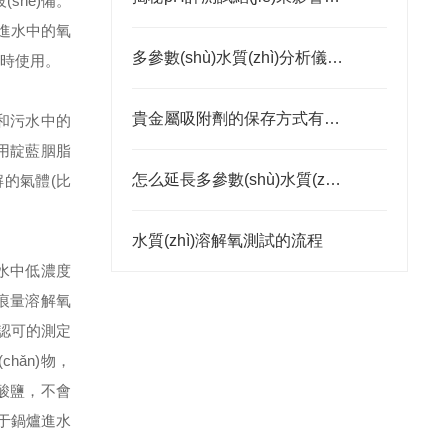
shè)備。
爐進水中的氧
多參數(shù)水質(zhì)分析儀在環(huán)境監(jiān)測與水資源管理領(lǐng)域中的作用
同時使用。
貴金屬吸附劑的保存方式有哪些
然水和污水中的
具采用靛藍胭脂
怎么延長多參數(shù)水質(zhì)分析儀的使用壽命
解的氣體(比
水質(zhì)溶解氧測試的流程
9，水中低濃度
痕量溶解氧
TM 認可的測定
chǎn)物，
硫酸鹽，不會
用于鍋爐進水