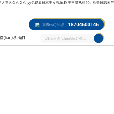
妻久久久久久,yy免费看日本美女视频,欧美丰满熟妇20p,欧美日韩国产
18704503145
服務(wù)熱線：
聯(lián)系我們