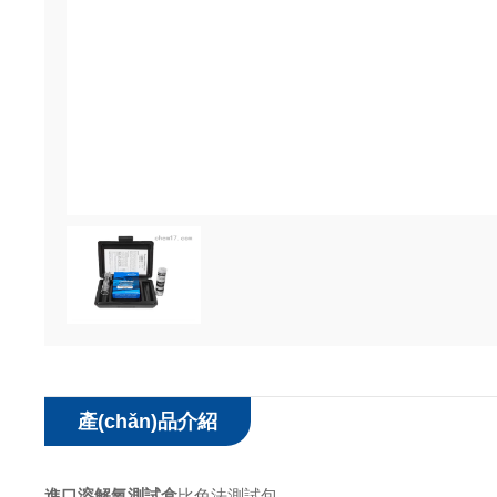
產(chǎn)品介紹
進口溶解氧測試盒
比色法測試包