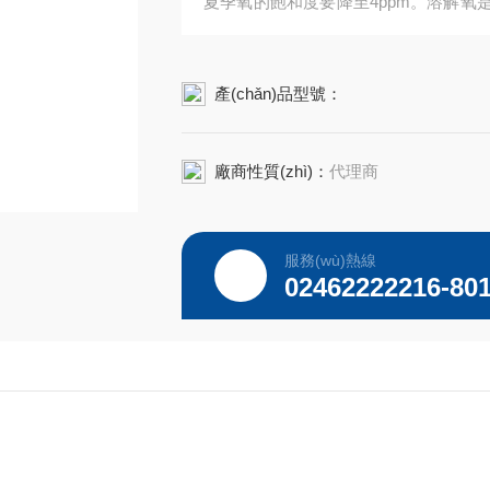
夏季氧的飽和度要降至4ppm。溶解
天然降解，污水處理廠使用需氧消化時也
產(chǎn)品型號：
廠商性質(zhì)：
代理商
服務(wù)熱線
02462222216-80