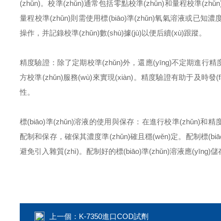
(zhǔn)。校準(zhǔn)通常包括零點校準(zhǔn)和量程校準(
量程校準(zhǔn)則需使用標(biāo)準(zhǔn)氧氣溶液或已知
操作，并記錄校準(zhǔn)數(shù)據(jù)以便后續(xù)跟蹤。
精度驗證：除了定期校準(zhǔn)外，還應(yīng)不定期進行精度
方校準(zhǔn)服務(wù)來實現(xiàn)。精度驗證有助于及時
性。
標(biāo)準(zhǔn)溶液的使用與保存：在進行校準(zhǔn)和
配制和保存，確保其濃度準(zhǔn)確且穩(wěn)定。配制標(biā
避免引入雜質(zhì)。配制好的標(biāo)準(zhǔn)溶液應(y
上一個：
K-7350進口COD試劑