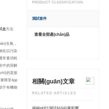
PRODUCT CLASSIFICATION
測試套件
試盒
方法
查看全部產(chǎn)品
ǎn)生氧，
物在以污染
通常要消耗
水中的溶解
hì)的直接
要降至4pp
相關(guān)文章
助于有機物
RELATED ARTICLES
揭秘pH計測試結(jié)果影響因素