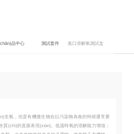
(chǎn)品中心
測試套件
進口溶解氧測試盒
hǎn)生氧，但是有機微生物在以污染物為食的時候通常要
(zhì)的直接表現(xiàn)。低溫時氧的溶解能力增強；